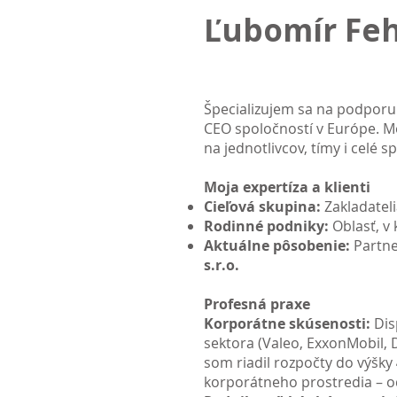
Ľubomír Fe
Špecializujem sa na podporu 
CEO spoločností v Európe. M
na jednotlivcov, tímy i celé 
Moja expertíza a klienti
Cieľová skupina:
Zakladatel
Rodinné podniky:
Oblasť, v
Aktuálne pôsobenie:
Partner
s.r.o.
Profesná praxe
Korporátne skúsenosti:
Dis
sektora (Valeo, ExxonMobil,
som riadil rozpočty do výšky
korporátneho prostredia – od