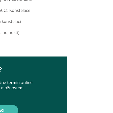
ACC); Konstelace
a konstelací
 hojnosti)
?
dne termín online
ým možnostem.
CI