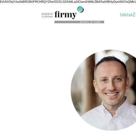
EAA0ObjY4w3kBROB0FRCHRQYZAefO2S13ZAiWLqGEIamSWWcZBi65aKfBHyGyeWXOsQMk1NK
MANAŽ