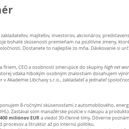
hér
zakladateľov, majiteľov, investorov, akcionárov, predstaven
oje bohaté skúsenosti premieňam na pozitívne zmeny, ktoré
spoločnosti. Dostanete to najlepšie zo mňa. Dávkovanie si urč
ia firiem, CEO a osobnosti smerujúce do skupiny
high net wor
 ktorej vďaka hlbokým osobným znalostiam dosahujem výni
 v Akademie Libchavy s.r.o., zakladateľ a jednateľ spoločno
ponujem 8-ročnými skúsenosťami z automobilového, energet
 DHL). Zastával som manažérske pozície v nákupu a produ
400 miliónov EUR
a viedol 30-členné tímy. Dôverne pozná
 procesov a štruktúr až po internú politiku.