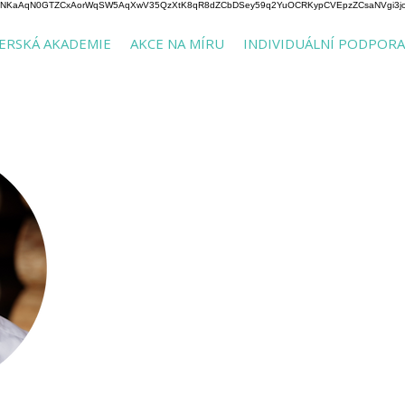
aAqN0GTZCxAorWqSW5AqXwV35QzXtK8qR8dZCbDSey59q2YuOCRKypCVEpzZCsaNVgi3joG5
ERSKÁ AKADEMIE
AKCE NA MÍRU
INDIVIDUÁLNÍ PODPORA