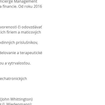
Concierge Management
 a financie. Od roku 2016
tvorenosti či odovzdávať
cich firiem a maticových
odinných príslušníkov,
elovanie a terapeutické
u a vytrvalosťou.
 mechatronických
(John Whittington)
g (I. Wiedenmann);