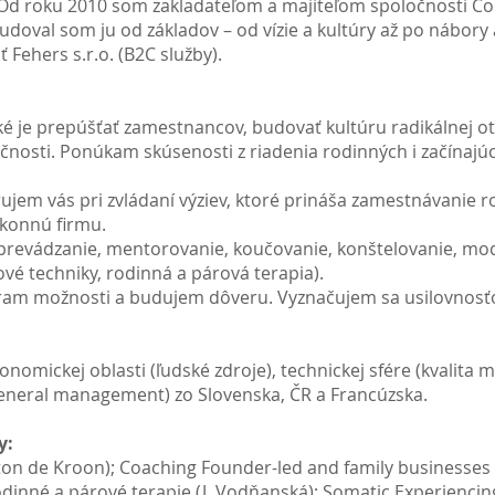
Od roku 2010 som zakladateľom a majiteľom spoločnosti 
budoval som ju od základov – od vízie a kultúry až po nábory
Fehers s.r.o. (B2C služby).
aké je prepúšťať zamestnancov, budovať kultúru radikálnej o
očnosti. Ponúkam skúsenosti z riadenia rodinných i začínajú
jem vás pri zvládaní výziev, ktoré prináša zamestnávanie r
výkonnú firmu.
prevádzanie, mentorovanie, koučovanie, konštelovanie, mod
vé techniky, rodinná a párová terapia).
am možnosti a budujem dôveru. Vyznačujem sa usilovnosťo
nomickej oblasti (ľudské zdroje), technickej sfére (kvalita
neral management) zo Slovenska, ČR a Francúzska.
y:
on de Kroon); Coaching Founder-led and family businesses 
odinné a párové terapie (J. Vodňanská); Somatic Experiencin