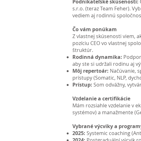
Podnikateľské skúsenosti:
s.r.o. (teraz Team Feher). Vy
vediem aj rodinnú spoločnosť 
Čo vám ponúkam
Z vlastnej skúsenosti viem, 
pozíciu CEO vo vlastnej spol
štruktúr.
Rodinná dynamika:
Podporu
aby ste si udržali rodinu aj 
Môj repertoár:
Načúvanie, s
prístupy (Somatic, NLP, dycho
Prístup:
Som odvážny, vytvár
Vzdelanie a certifikácie
Mám rozsiahle vzdelanie v eko
systémov) a manažmente (Ge
Vybrané výcviky a program
2025:
Systemic coaching (Ant
2024:
Postgraduální výcvik r