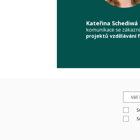
Kateřina Schediwá
komunikace se zákazn
projektů vzdělávání 
S
S