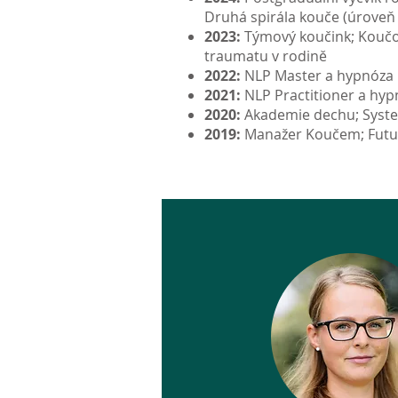
Druhá spirála kouče (úroveň
2023:
Týmový koučink; Koučov
traumatu v rodině
2022:
NLP Master a hypnóza pod
2021:
NLP Practitioner a hyp
2020:
Akademie dechu; System
2019:
Manažer Koučem; Futu