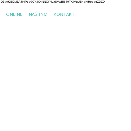
tmKGDMZAJinlPgg9CY3C4NNQfYlLxSVwBl840TKjlVgUB4aNiHopggZDZD
ONLINE
NÁŠ TÝM
KONTAKT