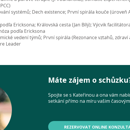
 PCC)
ání systémů; Dech existence; První spirála kouče (úroveň 
ľa Ericksona; Královská cesta (Jan Bílý); Výcvik facilitátor
nóza podľa Ericksona
ické vedení týmů; První spirála (Rezonance vztahů, zdraví a
re Leader
Máte zájem o schůzku
Spojte se s Kateřinou a ona vám nabí
setkání přímo na míru vašim časov
REZERVOVAT ONLINE KONZULTA