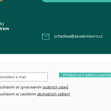
íky
firem
schediwa@akademiesro.cz
Přihlásit se k odběru novinek
ouhlasím se zpracováním
osobních údajů
ouhlasím se zasíláním
obchodních sdělení