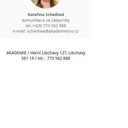
Kateřina Schediwá
komunikace se zákazníky
tel.:
+420 773 562 888
e-mail:
schediwa@akademiesro.cz
AKADEMIE / Horní Libchavy 127, Libchavy
561 16 / tel.:
773 562 888