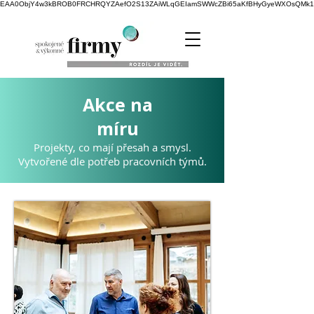
EAA0ObjY4w3kBROB0FRCHRQYZAefO2S13ZAiWLqGEIamSWWcZBi65aKfBHyGyeWXOsQMk1NK
Akce na
míru
Projekty, co mají přesah a smysl.
Vytvořené dle potřeb pracovních týmů.