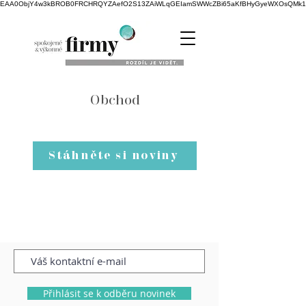
EAA0ObjY4w3kBROB0FRCHRQYZAefO2S13ZAiWLqGEIamSWWcZBi65aKfBHyGyeWXOsQMk1NK
Obchod
Stáhněte si noviny
Přihlásit se k odběru novinek