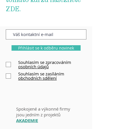
tomuto kurzu naleznete
ZDE.
Přihlásit se k odběru novinek
Souhlasím se zpracováním
osobních údajů
Souhlasím se zasíláním
obchodních sdělení
Spokojené a výkonné firmy
j
sou jedním
z p
rojektů
AKADEMIE