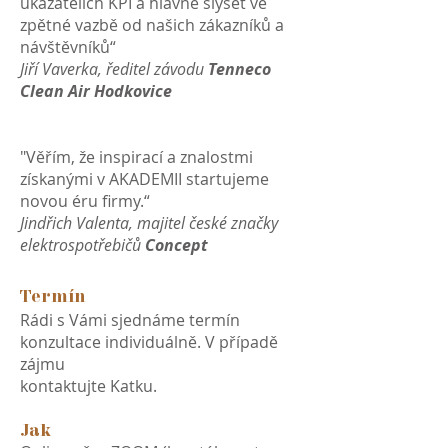
ukazatelích KPI a hlavně slyšet ve
zpětné vazbě od našich zákazníků a
návštěvníků“
Jiří Vaverka, ředitel závodu
Tenneco
Clean Air Hodkovice
"Věřím, že inspirací a znalostmi
získanými v AKADEMII startujeme
novou éru firmy.“
Jindřich Valenta, majitel české značky
elektrospotřebičů
Concept
Termín
Rádi s Vámi sjednáme termín
konzultace individuálně. V případě
zájmu
kontaktujte Katku.
Jak