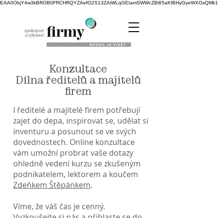
EAA0ObjY4w3kBROB0FRCHRQYZAefO2S13ZAiWLqGEIamSWWcZBi65aKfBHyGyeWXOsQMk1NK
Konzultace
Dílna ředitelů a majitelů
firem
I ředitelé a majitelé firem potřebují
zajet do depa, inspirovat se, udělat si
inventuru a posunout se ve svých
dovednostech. Online konzultace
vám umožní probrat vaše dotazy
ohledně vedení kurzu se zkušeným
podnikatelem, lektorem a koučem
Zdeňkem Štěpánkem
.
Víme, že váš čas je cenný.
Vyzkoušejte si nás a přihlaste se do