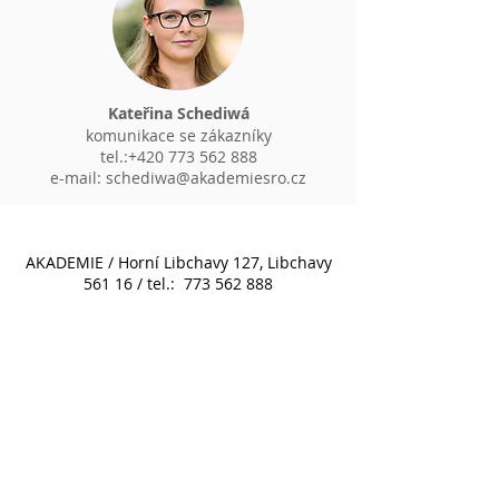
Kateřina Schediwá
komunikace se zákazníky
tel.:
+420 773 562 888
e-mail:
schediwa@akademiesro.cz
AKADEMIE / Horní Libchavy 127, Libchavy
561 16 / tel.:
773 562 888